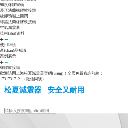
90度橡膠彎頭
菱形法蘭橡膠軟接頭
橡膠鴨嘴止回閥
球墨法蘭橡膠軟接頭
空氣減震器
技術(shù)資料
使用維護
產(chǎn)品知識
案例展示
橡膠軟接頭
歡迎訪問上海松夏減震器官網(wǎng)！全國免費咨詢熱線：
17317317121（微信同號）
松夏減震器 安全又耐用