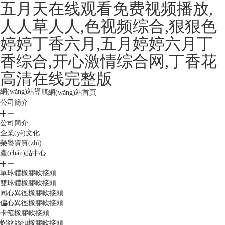
五月天在线观看免费视频播放,
人人草人人,色视频综合,狠狠色
婷婷丁香六月,五月婷婷六月丁
香综合,开心激情综合网,丁香花
高清在线完整版
網(wǎng)站導航
網(wǎng)站首頁
公司簡介
公司簡介
企業(yè)文化
榮譽資質(zhì)
產(chǎn)品中心
單球體橡膠軟接頭
雙球體橡膠軟接頭
同心異徑橡膠軟接頭
偏心異徑橡膠軟接頭
卡箍橡膠軟接頭
螺紋絲扣橡膠軟接頭