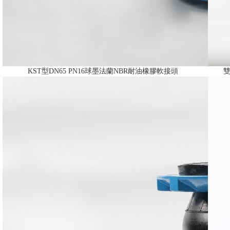
KST型DN65 PN16球墨法蘭NBR耐油橡膠軟接頭
雙