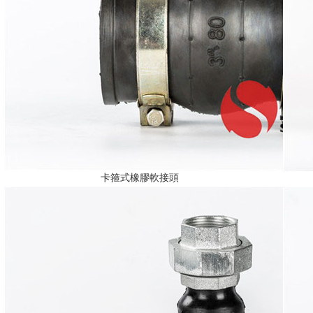
卡箍式橡膠軟接頭