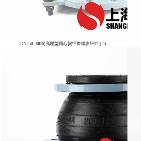
DN350-300耐高壓型同心變徑橡膠膨脹節(jié)