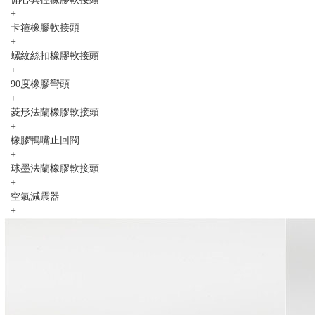
+
卡箍橡膠軟接頭
+
螺紋絲扣橡膠軟接頭
+
90度橡膠彎頭
+
菱形法蘭橡膠軟接頭
+
橡膠鴨嘴止回閥
+
球墨法蘭橡膠軟接頭
+
空氣減震器
+