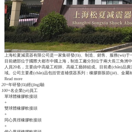
上海松夏減震器有限公司是一家集研發(fā)、制造、銷售、服務(wù)于
目前總部位于國際大都市中國上海，制造工廠分別位于兩大長三角洲中心城市江蘇
人員20名，主要由中高級工程師、高級工藝師組成。目前產(chǎn)品廣泛用于化工
域。公司主要產(chǎn)品包括管道補償器系列：橡膠膨脹節(jié)
Read more
20+
年研發(fā)經(jīng)驗
100+
名企業(yè)員工
單球體橡膠軟接頭
+
雙球體橡膠軟接頭
+
同心異徑橡膠軟接頭
+
偏心異徑橡膠軟接頭