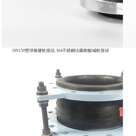
DN150雙球橡膠軟接頭,304不銹鋼法蘭耐酸堿軟接頭