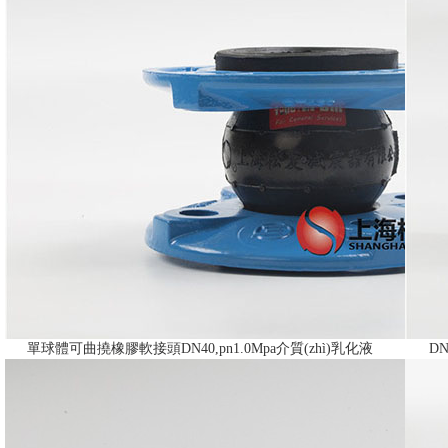
單球體可曲撓橡膠軟接頭DN40,pn1.0Mpa介質(zhì)乳化液
D