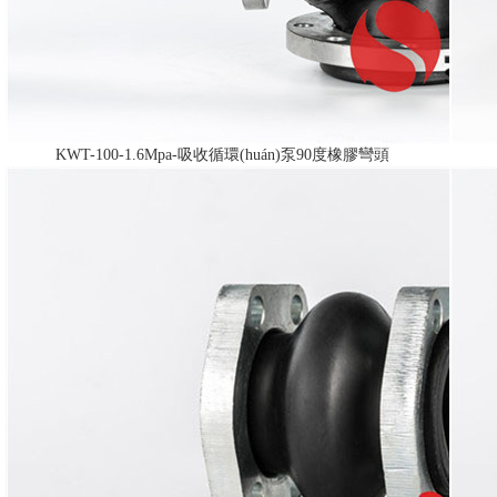
KWT-100-1.6Mpa-吸收循環(huán)泵90度橡膠彎頭