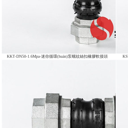
KKT-DN50-1.6Mpa-迷你循環(huán)泵螺紋絲扣橡膠軟接頭
K