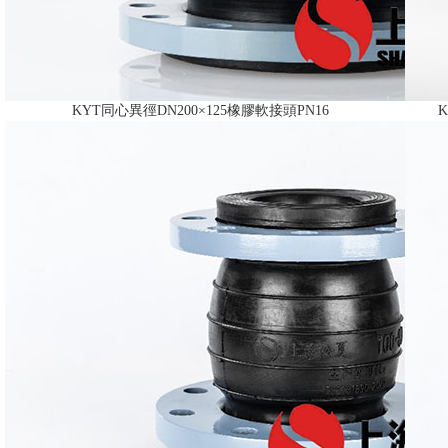
KYT同心異徑DN200×125橡膠軟接頭PN16