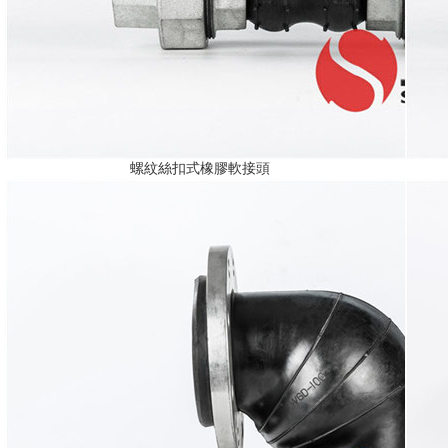
螺紋絲扣式橡膠軟接頭