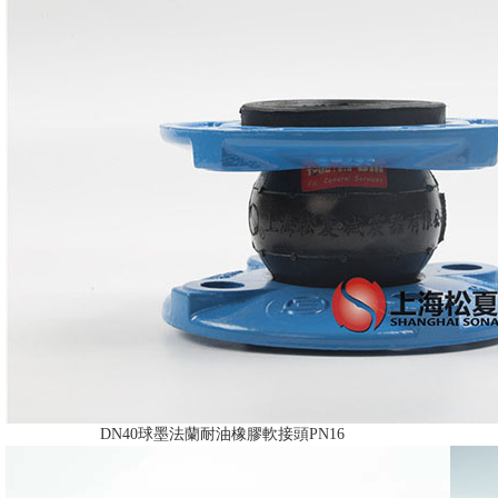
DN40球墨法蘭耐油橡膠軟接頭PN16