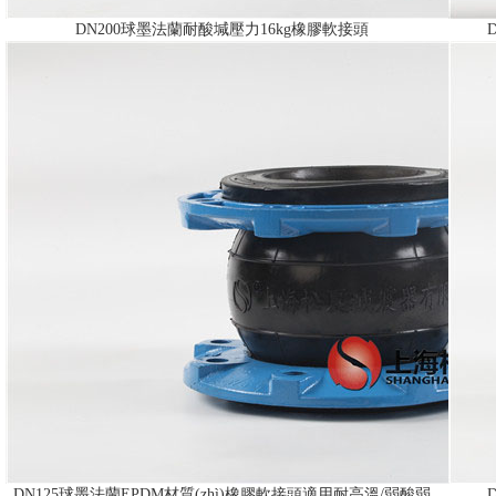
DN200球墨法蘭耐酸堿壓力16kg橡膠軟接頭
DN125球墨法蘭EPDM材質(zhì)橡膠軟接頭適用耐高溫/弱酸弱