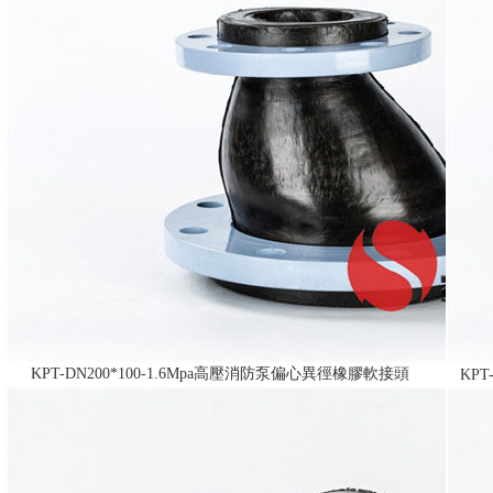
KPT-DN200*100-1.6Mpa高壓消防泵偏心異徑橡膠軟接頭
KP