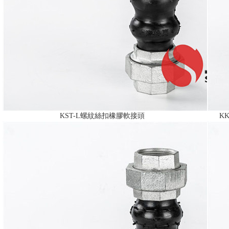
KST-L螺紋絲扣橡膠軟接頭
K