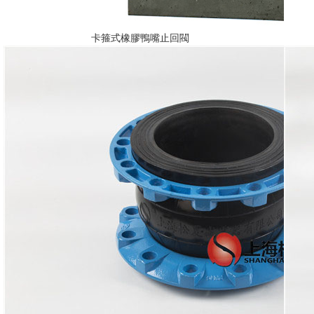
卡箍式橡膠鴨嘴止回閥